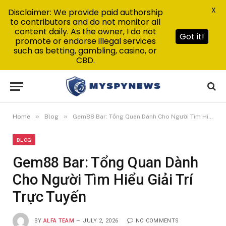
X
Disclaimer: We provide paid authorship
to contributors and do not monitor all
content daily. As the owner, I do not
Got it!
promote or endorse illegal services
such as betting, gambling, casino, or
CBD.
»
»
Home
Blog
Gem88 Bar: Tổng Quan Dành Cho Người Tìm Hiểu Giải Trí Trực Tuyến
BLOG
Gem88 Bar: Tổng Quan Dành
Cho Người Tìm Hiểu Giải Trí
Trực Tuyến
BY
ALFA TEAM
JULY 2, 2026
NO COMMENTS