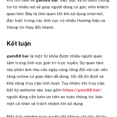
Khi tìm hiểu về
gem88 bar
, việc đọc và so sánh thông
tin từ nhiều nơi sẽ giúp người dùng có góc nhìn khách
quan hơn. Đây là thói quen tốt khi sử dụng internet,
đặc biệt trong các lĩnh vực có nhiều thương hiệu và
thông tin thay đổi nhanh.
Kết luận
gem88 bar
là một từ khóa được nhiều người quan
tâm trong lĩnh vực giải trí trực tuyến. Sự quan tâm
này phản ánh nhu cầu ngày càng tăng đối với các nền
tảng online có giao diện dễ dùng, tốc độ ổn định và
khả năng truy cập linh hoạt. Tuy nhiên, khi truy cập
bất kỳ website nào, bao gồm
https://gem88.bar/
,
người dùng cần luôn ưu tiên an toàn thông tin, bảo
mật cá nhân và trách nhiệm khi sử dụng.
Một trải nghiệm trực tuyến tốt không chỉ phụ thuộc