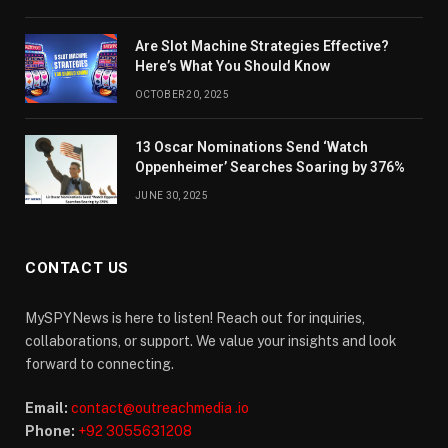
Are Slot Machine Strategies Effective?
Here’s What You Should Know
OCTOBER 20, 2025
13 Oscar Nominations Send ‘Watch
Oppenheimer’ Searches Soaring by 376%
JUNE 30, 2025
CONTACT US
MySPYNews is here to listen! Reach out for inquiries,
collaborations, or support. We value your insights and look
forward to connecting.
Email:
contact@outreachmedia .io
Phone:
+92 3055631208