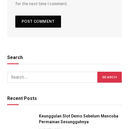
for the next time I comment.
Search
Recent Posts
Keunggulan Slot Demo Sebelum Mencoba
Permainan Sesungguhnya