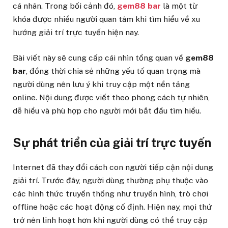
cá nhân. Trong bối cảnh đó,
gem88 bar
là một từ
khóa được nhiều người quan tâm khi tìm hiểu về xu
hướng giải trí trực tuyến hiện nay.
Bài viết này sẽ cung cấp cái nhìn tổng quan về
gem88
bar
, đồng thời chia sẻ những yếu tố quan trọng mà
người dùng nên lưu ý khi truy cập một nền tảng
online. Nội dung được viết theo phong cách tự nhiên,
dễ hiểu và phù hợp cho người mới bắt đầu tìm hiểu.
Sự phát triển của giải trí trực tuyến
Internet đã thay đổi cách con người tiếp cận nội dung
giải trí. Trước đây, người dùng thường phụ thuộc vào
các hình thức truyền thống như truyền hình, trò chơi
offline hoặc các hoạt động cố định. Hiện nay, mọi thứ
trở nên linh hoạt hơn khi người dùng có thể truy cập