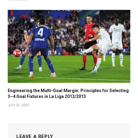
Engineering the Multi-Goal Margin: Principles for Selecting
3–4 Goal Fixtures in La Liga 2012/2013
JULY 25, 2026
LEAVE A REPLY