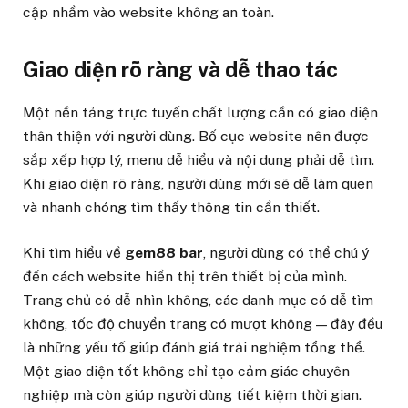
cập nhầm vào website không an toàn.
Giao diện rõ ràng và dễ thao tác
Một nền tảng trực tuyến chất lượng cần có giao diện
thân thiện với người dùng. Bố cục website nên được
sắp xếp hợp lý, menu dễ hiểu và nội dung phải dễ tìm.
Khi giao diện rõ ràng, người dùng mới sẽ dễ làm quen
và nhanh chóng tìm thấy thông tin cần thiết.
Khi tìm hiểu về
gem88 bar
, người dùng có thể chú ý
đến cách website hiển thị trên thiết bị của mình.
Trang chủ có dễ nhìn không, các danh mục có dễ tìm
không, tốc độ chuyển trang có mượt không — đây đều
là những yếu tố giúp đánh giá trải nghiệm tổng thể.
Một giao diện tốt không chỉ tạo cảm giác chuyên
nghiệp mà còn giúp người dùng tiết kiệm thời gian.