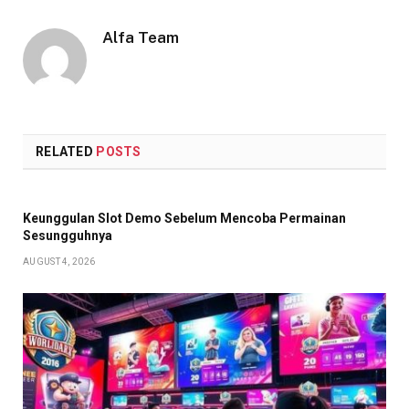
Alfa Team
RELATED
POSTS
Keunggulan Slot Demo Sebelum Mencoba Permainan
Sesungguhnya
AUGUST 4, 2026