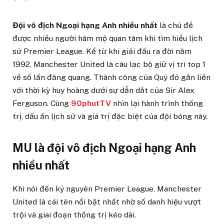
Đội vô địch Ngoại hạng Anh nhiều nhất
là chủ đề
được nhiều người hâm mộ quan tâm khi tìm hiểu lịch
sử Premier League. Kể từ khi giải đấu ra đời năm
1992, Manchester United là câu lạc bộ giữ vị trí top 1
về số lần đăng quang. Thành công của Quỷ đỏ gắn liền
với thời kỳ huy hoàng dưới sự dẫn dắt của Sir Alex
Ferguson. Cùng
90phutTV
nhìn lại hành trình thống
trị, dấu ấn lịch sử và giá trị đặc biệt của đội bóng này.
MU là đội vô địch Ngoại hạng Anh
nhiều nhất
Khi nói đến kỷ nguyên Premier League, Manchester
United là cái tên nổi bật nhất nhờ số danh hiệu vượt
trội và giai đoạn thống trị kéo dài.