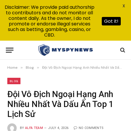
X
Disclaimer: We provide paid authorship
to contributors and do not monitor all
content daily. As the owner, I do not
Got it!
promote or endorse illegal services
such as betting, gambling, casino, or
CBD.
»
»
Home
Blog
Đội Vô Địch Ngoại Hạng Anh Nhiều Nhất Và Dấu Ấn Top 1 Lịch Sử
BLOG
Đội Vô Địch Ngoại Hạng Anh
Nhiều Nhất Và Dấu Ấn Top 1
Lịch Sử
BY
ALFA TEAM
JULY 4, 2026
NO COMMENTS