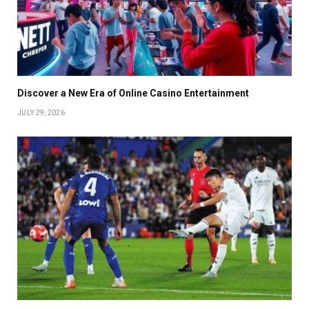
Discover a New Era of Online Casino Entertainment
JULY 29, 2026