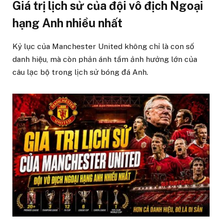
Giá trị lịch sử của đội vô địch Ngoại
hạng Anh nhiều nhất
Kỷ lục của Manchester United không chỉ là con số
danh hiệu, mà còn phản ánh tầm ảnh hưởng lớn của
câu lạc bộ trong lịch sử bóng đá Anh.