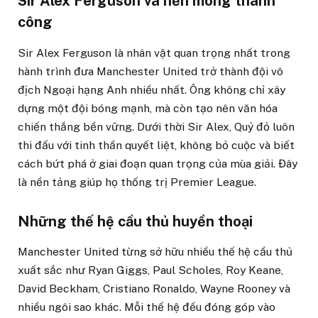
Sir Alex Ferguson và nền móng thành
công
Sir Alex Ferguson là nhân vật quan trọng nhất trong
hành trình đưa Manchester United trở thành đội vô
địch Ngoại hạng Anh nhiều nhất. Ông không chỉ xây
dựng một đội bóng mạnh, mà còn tạo nên văn hóa
chiến thắng bền vững. Dưới thời Sir Alex, Quỷ đỏ luôn
thi đấu với tinh thần quyết liệt, không bỏ cuộc và biết
cách bứt phá ở giai đoạn quan trọng của mùa giải. Đây
là nền tảng giúp họ thống trị Premier League.
Những thế hệ cầu thủ huyền thoại
Manchester United từng sở hữu nhiều thế hệ cầu thủ
xuất sắc như Ryan Giggs, Paul Scholes, Roy Keane,
David Beckham, Cristiano Ronaldo, Wayne Rooney và
nhiều ngôi sao khác. Mỗi thế hệ đều đóng góp vào