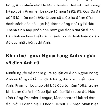
hạng Anh nhiều nhất là Manchester United. Tính riêng
kỷ nguyên Premier League từ mùa 1992/93, Quỷ đỏ đã
có 13 lần lên ngôi. Đây là con số giúp họ đứng đầu
danh sách các câu lạc bộ thành công nhất giải đấu.
Thành tích này phản ánh một giai đoạn dài ổn định,
bản lĩnh và luôn biết cách cạnh tranh danh hiệu ở cấp
độ cao nhất bóng đá Anh.
Khác biệt giữa Ngoại hạng Anh và giải
vô địch Anh cũ
Nhiều người dễ nhầm giữa số lần vô địch Ngoại hạng
Anh và tổng số lần vô địch hạng đấu cao nhất nước
Anh. Premier League chỉ bắt đầu từ năm 1992, trong
khi bóng đá Anh đã có lịch sử lâu đời trước đó. Nếu
tính riêng Premier League, Manchester United dẫn
đầu với 13 danh hiệu. Theo 90Phut TV, việc phân biệt