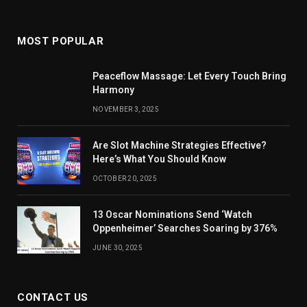
MOST POPULAR
Peaceflow Massage: Let Every Touch Bring
Harmony
NOVEMBER 3, 2025
Are Slot Machine Strategies Effective?
Here’s What You Should Know
OCTOBER 20, 2025
13 Oscar Nominations Send ‘Watch
Oppenheimer’ Searches Soaring by 376%
JUNE 30, 2025
CONTACT US