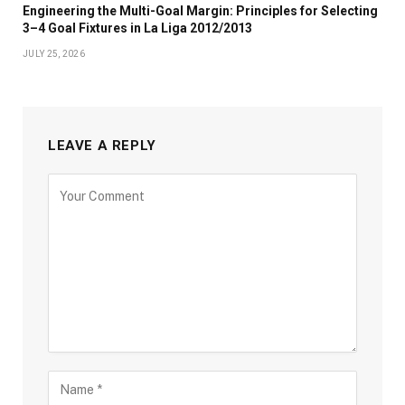
Engineering the Multi-Goal Margin: Principles for Selecting
3–4 Goal Fixtures in La Liga 2012/2013
JULY 25, 2026
LEAVE A REPLY