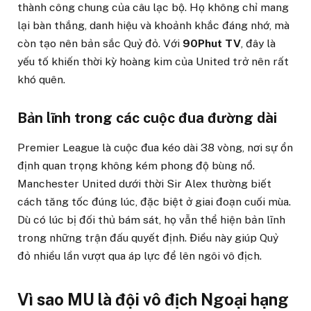
thành công chung của câu lạc bộ. Họ không chỉ mang
lại bàn thắng, danh hiệu và khoảnh khắc đáng nhớ, mà
còn tạo nên bản sắc Quỷ đỏ. Với
90Phut TV
, đây là
yếu tố khiến thời kỳ hoàng kim của United trở nên rất
khó quên.
Bản lĩnh trong các cuộc đua đường dài
Premier League là cuộc đua kéo dài 38 vòng, nơi sự ổn
định quan trọng không kém phong độ bùng nổ.
Manchester United dưới thời Sir Alex thường biết
cách tăng tốc đúng lúc, đặc biệt ở giai đoạn cuối mùa.
Dù có lúc bị đối thủ bám sát, họ vẫn thể hiện bản lĩnh
trong những trận đấu quyết định. Điều này giúp Quỷ
đỏ nhiều lần vượt qua áp lực để lên ngôi vô địch.
Vì sao MU là đội vô địch Ngoại hạng