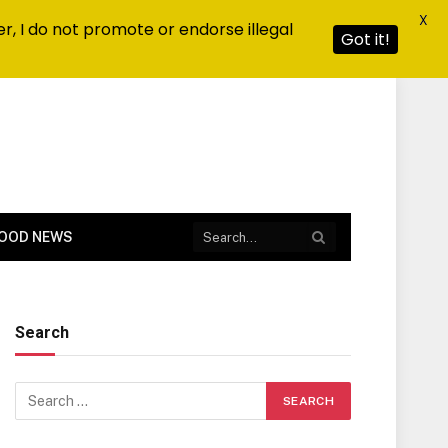
X
r, I do not promote or endorse illegal
Got it!
OOD NEWS
Search
te