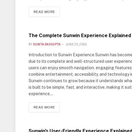
READ MORE
The Complete Sunwin Experience Explained
BY
SUNITA DASGUPTA
JUNE 25, 2026
Introduction to Sunwin Experience Sunwin has become 
due to its complete and well-structured user experien
users can enjoy smooth navigation, engaging features,
combine entertainment, accessibility, and technology 
Sunwin continues to grow because it understands what
is built to be simple, fast, and interactive, making it 
experience…
READ MORE
Sunwin’s User-Friendly Experience Explaine