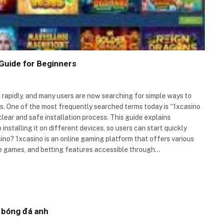
 Guide for Beginners
rapidly, and many users are now searching for simple ways to
es. One of the most frequently searched terms today is “1xcasino
ear and safe installation process. This guide explains
nstalling it on different devices, so users can start quickly
sino? 1xcasino is an online gaming platform that offers various
ive games, and betting features accessible through…
a bóng đá anh