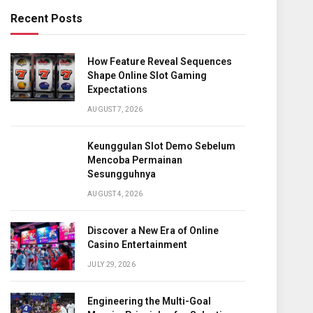
Recent Posts
How Feature Reveal Sequences
Shape Online Slot Gaming
Expectations
AUGUST 7, 2026
Keunggulan Slot Demo Sebelum
Mencoba Permainan
Sesungguhnya
AUGUST 4, 2026
Discover a New Era of Online
Casino Entertainment
JULY 29, 2026
Engineering the Multi-Goal