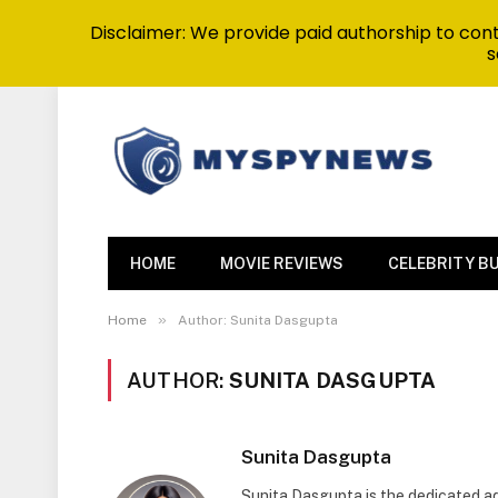
Disclaimer: We provide paid authorship to contr
s
HOME
MOVIE REVIEWS
CELEBRITY B
»
Home
Author: Sunita Dasgupta
AUTHOR:
SUNITA DASGUPTA
Sunita Dasgupta
Sunita Dasgupta is the dedicated a