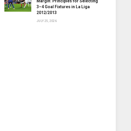
Margin: Principles for Selecting
3–4 Goal Fixtures in La Liga
2012/2013
JULY 25, 2026